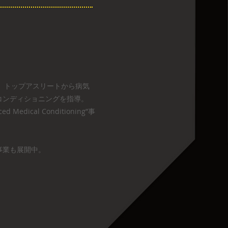
得し、トップアスリートから病気
コンディショニングを指導。
edical Conditioning”事
事業も展開中。