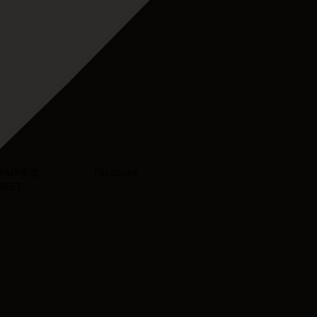
 CAMP事業
Facebook
TREET