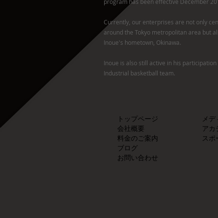
program has been effective December 20
Currently, our enterprises are not only ce
around the Tokyo metropolitan area but al
Inoue's hometown, Okinawa.
Inoue is also still active in his participation
Industrial basketball team.
トップページ
メデ
会社概要
アカ
料金のご案内
スポ
​ブログ
​お問い合わせ