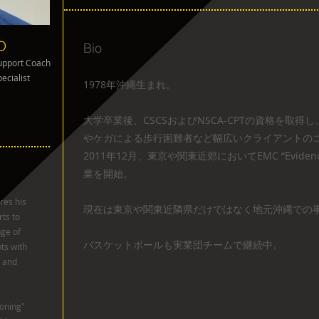
EO
Bio
Support Coach
ecialist
1978年沖縄生まれ。
大学卒業後、CSCSおよびNSCA-CPTの資格を取
やケガによる歩行困難者など幅広いクライアントの
2011年12月、東京や関東近郊においてEMC “Evidenced M
業を開始。
res his
現在は東京や関東近隣県だけではなく地元沖縄での
ts to
nge of
バスケットボールも実業団チームで継続中。
nts with
s and
ioning"