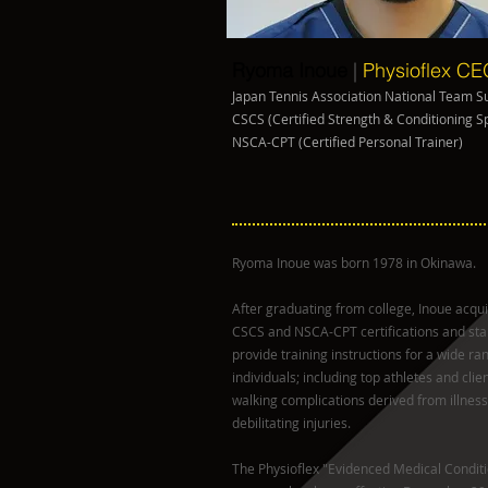
Ryoma Inoue
|
Physioflex
​ C
Japan Tennis Association National Team 
CSCS (Certified Strength & Conditioning Sp
NSCA-CPT (Certified Personal Trainer)
Ryoma Inoue was born 1978 in Okinawa.
After graduating from college, Inoue acqui
CSCS and NSCA-CPT certifications and star
provide training instructions for a wide ra
individuals; including top athletes and clie
walking complications derived from illnes
debilitating injuries.
The Physioflex "Evidenced Medical Condit