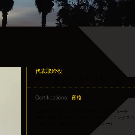
代表取締役
井上涼上馬（いのうえ りょうま）
Certifications |
資格
日本テニス協会ナショナルチームサポートコーチ
CSCS（認定ストレングス＆コンディショニングス
NSCA-CPT（認定パーソナルトレーナー）