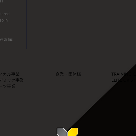
11.
ntered
so in
 with his
ィカル事業
​企業・団体様
TRAINING
デミック事業
ELITE OR S
ーツ事業